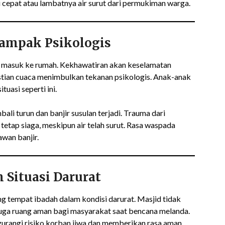
 cepat atau lambatnya air surut dari permukiman warga.
ampak Psikologis
ng masuk ke rumah. Kekhawatiran akan keselamatan
astian cuaca menimbulkan tekanan psikologis. Anak-anak
uasi seperti ini.
li turun dan banjir susulan terjadi. Trauma dari
etap siaga, meskipun air telah surut. Rasa waspada
awan banjir.
 Situasi Darurat
g tempat ibadah dalam kondisi darurat. Masjid tidak
juga ruang aman bagi masyarakat saat bencana melanda.
rangi risiko korban jiwa dan memberikan rasa aman