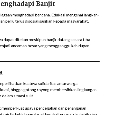
Menghadapi Banjir
psiagaan menghadapi bencana. Edukasi mengenai langkah-
sian perlu terus disosialisasikan kepada masyarakat,
wa dapat ditekan meskipun banjir datang secara tiba-
i menjadi ancaman besar yang mengganggu kehidupan
a
mperlihatkan kuatnya solidaritas antarwarga.
akuasi, hingga gotong royong membersihkan lingkungan
alam situasi sulit.
uk memperkuat upaya pencegahan dan penanganan
imistis kehidupan dapat kembali normal dan lebih siap