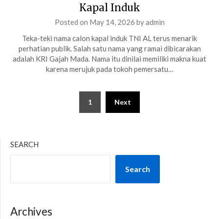
Kapal Induk
Posted on
May 14, 2026
by
admin
Teka-teki nama calon kapal induk TNI AL terus menarik
perhatian publik. Salah satu nama yang ramai dibicarakan
adalah KRI Gajah Mada. Nama itu dinilai memiliki makna kuat
karena merujuk pada tokoh pemersatu…
Posts
1
Next
pagination
SEARCH
Search
Archives