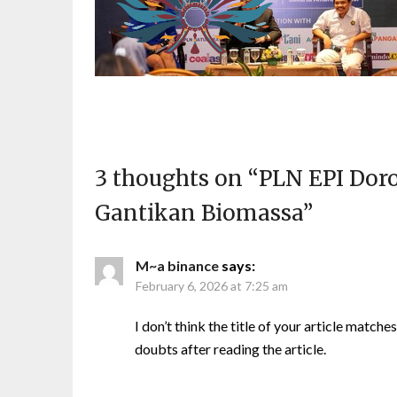
3 thoughts on “
PLN EPI Dor
Gantikan Biomassa
”
M~a binance
says:
February 6, 2026 at 7:25 am
I don’t think the title of your article match
doubts after reading the article.