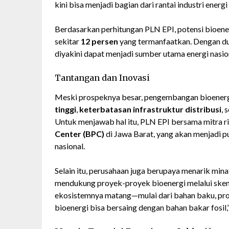
kini bisa menjadi bagian dari rantai industri energi 
Berdasarkan perhitungan PLN EPI, potensi bioene
sekitar
12 persen
yang termanfaatkan. Dengan duk
diyakini dapat menjadi sumber utama energi nasio
Tantangan dan Inovasi
Meski prospeknya besar, pengembangan bioenerg
tinggi
,
keterbatasan infrastruktur distribusi
, 
Untuk menjawab hal itu, PLN EPI bersama mitra
Center (BPC)
di Jawa Barat, yang akan menjadi pus
nasional.
Selain itu, perusahaan juga berupaya menarik min
mendukung proyek-proyek bioenergi melalui sk
ekosistemnya matang—mulai dari bahan baku, produ
bioenergi bisa bersaing dengan bahan bakar fosil,”