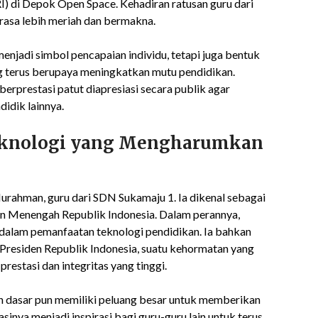
) di Depok Open Space. Kehadiran ratusan guru dari
rasa lebih meriah dan bermakna.
njadi simbol pencapaian individu, tetapi juga bentuk
ng terus berupaya meningkatkan mutu pendidikan.
rprestasi patut diapresiasi secara publik agar
idik lainnya.
eknologi yang Mengharumkan
urahman, guru dari SDN Sukamaju 1. Ia dikenal sebagai
n Menengah Republik Indonesia. Dalam perannya,
dalam pemanfaatan teknologi pendidikan. Ia bahkan
 Presiden Republik Indonesia, suatu kehormatan yang
restasi dan integritas yang tinggi.
 dasar pun memiliki peluang besar untuk memberikan
asinya menjadi inspirasi bagi guru-guru lain untuk terus