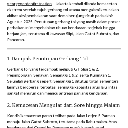
georgegordonfirstnation
– Jakarta kembali dilanda kemacetan
ekstrem setelah tujuh gerbang tol utama mengalami kerusakan
akibat aksi pembakaran saat demo berujung ricuh pada akhir
Agustus 2025. Penutupan gerbang tol yang masih dalam proses
perbaikan ini menyebabkan ribuan kendaraan terjebak hingga
berjam-jam, terutama di kawasan Slipi, Jalan Gatot Subroto, dan
Pancoran.
1. Dampak Penutupan Gerbang Tol
Gerbang tol yang terdampak meliputi GT Slipi 1 & 2,
Pejompongan, Senayan, Semanggi 1 & 2, serta Kuningan 1.
Sejumlah gerbang seperti Semanggi 1 ditutup total, sementara
lainnya beroperasi terbatas, sehingga kapasitas arus lalu lintas
sangat menurun dan memicu antrean panjang kendaraan.
2. Kemacetan Mengular dari Sore hingga Malam
Kondisi kemacetan parah terlihat pada Jalan Letjen S Parman
menuju Jalan Gatot Subroto, terutama pada Rabu malam. Arus
kendaraan dari Grogol ke Pancoran nyaris lumpuh total,