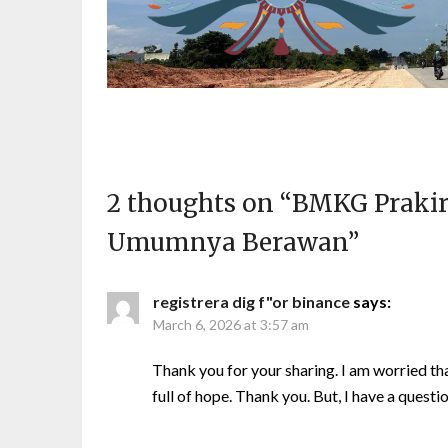
2 thoughts on “
BMKG Prakira
Umumnya Berawan
”
registrera dig f"or binance
says:
March 6, 2026 at 3:57 am
Thank you for your sharing. I am worried that
full of hope. Thank you. But, I have a questi