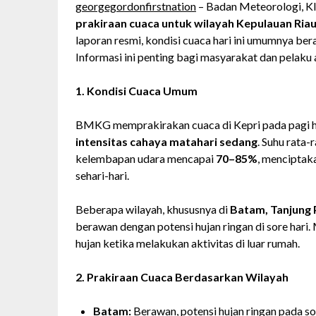
georgegordonfirstnation
– Badan Meteorologi, Kli
prakiraan cuaca untuk wilayah Kepulauan Riau
laporan resmi, kondisi cuaca hari ini umumnya ber
Informasi ini penting bagi masyarakat dan pelaku 
1. Kondisi Cuaca Umum
BMKG memprakirakan cuaca di Kepri pada pagi hi
intensitas cahaya matahari sedang
. Suhu rata-
kelembapan udara mencapai
70–85%
, menciptak
sehari-hari.
Beberapa wilayah, khususnya di
Batam, Tanjung 
berawan dengan potensi hujan ringan di sore har
hujan ketika melakukan aktivitas di luar rumah.
2. Prakiraan Cuaca Berdasarkan Wilayah
Batam:
Berawan, potensi hujan ringan pada so